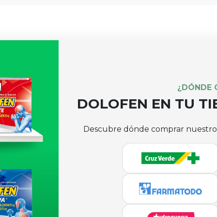
ros
Accesos Rápidos
Privacidad
ctanos
Farmacovigilancia
Política de pr
ética
tratamiento de
© 2026
Procaps
. Todos los derechos reservados.