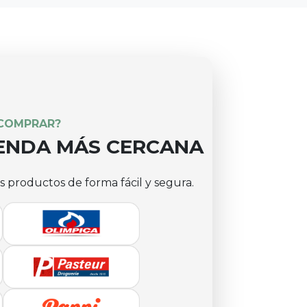
otección y
@dolofen.co
 datos personales