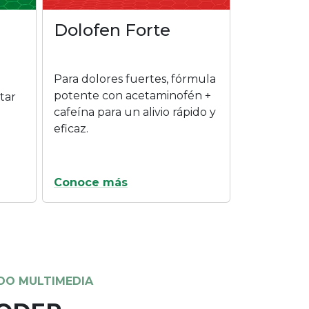
ogía Unigel: Dolofen Xtra. Su
rmula brinda un alivio efectivo,
uradero para el dolor fuerte.
istorias únicas lo confirman.
na, cada dolor y cada desafío
a solución a su medida
más
¿Qué es la fiebre y cuándo