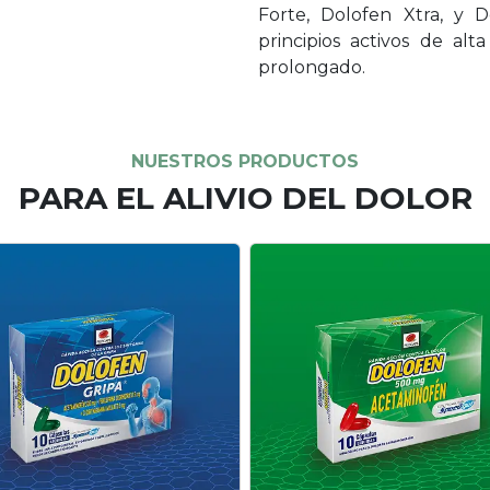
rnudos, congestión nasal,
re y malestar general:
Dolor leve, fiebre o males
ia los síntomas de la gripa
general: alíviate con la
Dolofen Gripa.
rapidez de Dolofen.
oce más
Conoce más
CONTENI
EL 
DE L
Descubre 