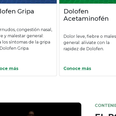
con tecnol
potente fó
rápido y d
Nuestras h
Cada perso
merece un
Conoce 
iviarte.