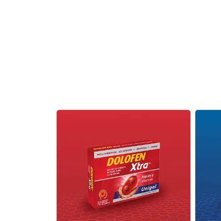
No todos los dolores son
Esto
iguales. Para ese dolor Xtra
fieb
fuerte que no te deja seguir,
Aliv
existe Dolofen Xtra.
con 
Conoce más
Con