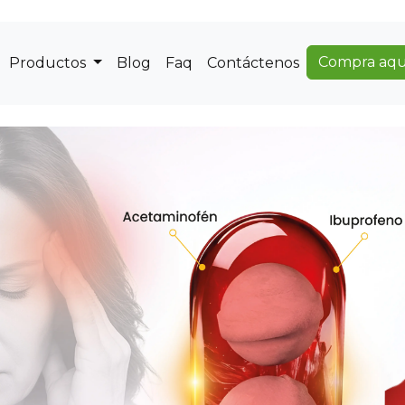
Compra aqu
Productos
Blog
Faq
Contáctenos
Dolofen es una línea compl
OS?
eficaz del dolor, comb
diferentes necesidades
avanzada, Dolofen ofrece 
fuerte y severo, síntomas de
Nuestra línea de producto
Forte, Dolofen Xtra, y 
principios activos de alt
prolongado.