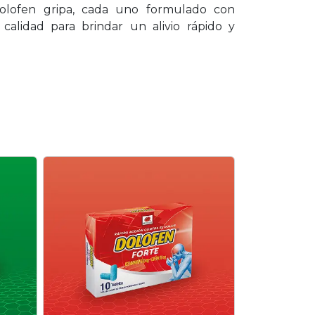
Para dolores fuertes, fórmula
potente con acetaminofén +
tar
cafeína para un alivio rápido y
eficaz.
Conoce más
DO MULTIMEDIA
PODER
O ÚNICO
el único analgésico en Colombia