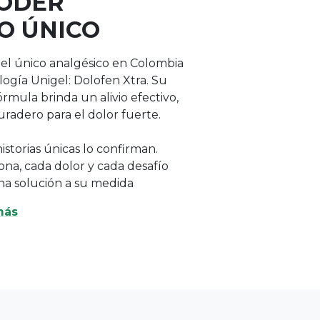
preocuparse?
Fiebre
Conoce las señales de alarma de la
fiebre y aprende cuándo consultar
a un médico.
Diferencias entre fiebre
viral y bacteriana.
Fiebre
Aprende a distinguir entre fiebre
viral y bacteriana.