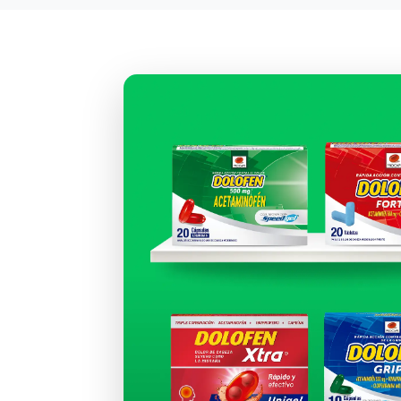
Nosot
Contá
Línea 