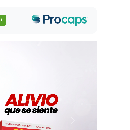
í
Next
eta de analgésicos diseñada para el alivio
inando fórmulas especializadas para
 de los consumidores. Con tecnología
soluciones para el dolor moderado, dolor
 gripa, y el alivio seguro en niños.
s incluye Dolofen, Dolofen niños, Dolofen
Dolofen gripa, cada uno formulado con
a calidad para brindar un alivio rápido y