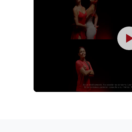
Aquí encuentras contenido claro sobre fie
malestar y más. Consejos útiles para actua
mejor. Explora las categorías y elige tu aliv