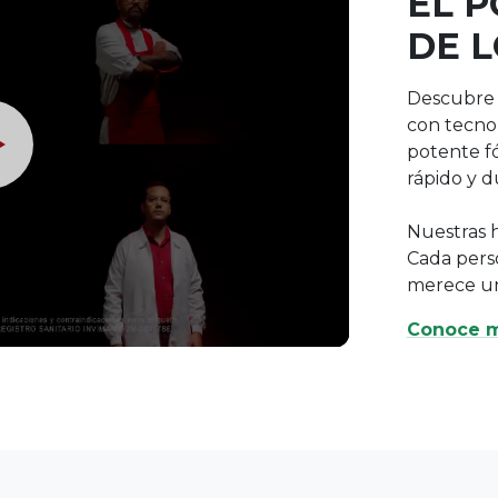
bre, dolor fuerte,
r a tiempo y sentirte
io.